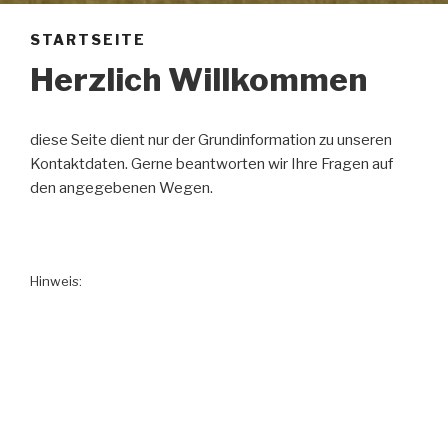
STARTSEITE
Herzlich Willkommen
diese Seite dient nur der Grundinformation zu unseren
Kontaktdaten. Gerne beantworten wir Ihre Fragen auf
den angegebenen Wegen.
Hinweis:
EU-Förderung zum Kauf einer Anhängefeldspritze im Rahmen
des Agrarinvestitionsförderungsprogramms (AFP-Richtlinie)
RdErl. des MLU vom 22.07.2015 – 51.2-60120/8.3 MBl. LSA Nr.
1/2016 vom 18.01.2016 in der jeweils geltenden Fassung